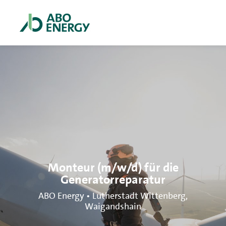
Monteur (m/w/d) für die
Generatorreparatur
ABO Energy • Lutherstadt Wittenberg,
Waigandshain